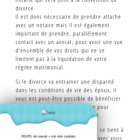
divorce.
Il est donc nécessaire de prendre attache
avec un notaire mais il est également
important de prendre, parallèlement
contact avec un avocat, pour avoir une vue
d'ensemble de vos droits qui ne se
limitent pas à la liquidation de votre
régime matrimonial.
Si le divorce va entrainer une disparité
dans les conditions de vie des époux, il
vous est peut-être possible de bénéficier
d'une prestation compensatoire pour
tenter de combler cette disparité.
La SELARL AVOCATS PARTENAIRES se tient à
votre disposition pour examiner avec vous
RGPD, en savoir + sur nos cookies