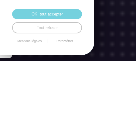
OK, tout accepter
Tout refuser
Mentions légales
Paramétrer
HONORAIRE FORFAITAIRE
L’honoraire forfaitaire est « déterminé en fonction de la
nature des diligences à accomplir par l’avocat et correspond
principalement à son travail intellectuel.
L’honoraire forfaitaire est fixe, global et recouvre la prise